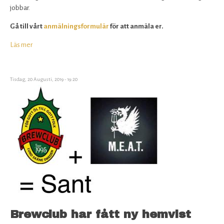
jobbar.
Gå till vårt
anmälningsformulär
för att anmäla er.
Läs mer
om
Stockholm
Beer
&
Tisdag, 20 Augusti, 2019 - 19:20
Whisky
Festival
2019
Brewclub har fått ny hemvist