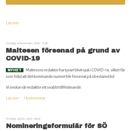
Läs mer
om
Svenska
Ölfrämjandet
behöver
Onsdag, 4 November, 2020 - 13:38
förstärkning
Maltesen försenad på grund av
i
COVID-19
styrelsen
Maltesens redaktör har tyvärr blivit sjuk i COVID-19, vilket får
NYHET
som följd att det kommande numret blir försenat på obestämd tid.
Vi önskar vår redaktör ett snabbt tillfrisknande.
Läs mer
om
1 kommentar
Maltesen
försenad
på
Onsdag, 29 Juli, 2020 - 09:07
grund
Nomineringsformulär för SÖ
av