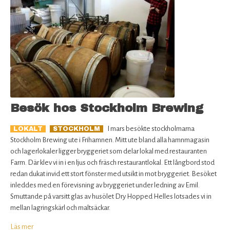
Besök hos Stockholm Brewing
I mars besökte stockholmarna
LOKALT
STOCKHOLM
Stockholm Brewing ute i Frihamnen. Mitt ute bland alla hamnmagasin
och lagerlokaler ligger bryggeriet som delar lokal med restauranten
Farm. Där klev vi in i en ljus och fräsch restaurantlokal. Ett långbord stod
redan dukat invid ett stort fönster med utsikt in mot bryggeriet. Besöket
inleddes med en förevisning av bryggeriet under ledning av Emil.
Smuttande på varsitt glas av husölet Dry Hopped Helles lotsades vi in
mellan lagringskärl och maltsäckar.
Läs mer
om