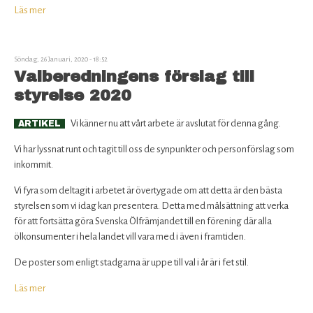
Läs mer
om
Ost
och
belgisk
Söndag, 26 Januari, 2020 - 18:52
ölprovning
Valberedningens förslag till
i
styrelse 2020
Lund
Vi känner nu att vårt arbete är avslutat för denna gång.
ARTIKEL
Vi har lyssnat runt och tagit till oss de synpunkter och personförslag som
inkommit.
Vi fyra som deltagit i arbetet är övertygade om att detta är den bästa
styrelsen som vi idag kan presentera. Detta med målsättning att verka
för att fortsätta göra Svenska Ölfrämjandet till en förening där alla
ölkonsumenter i hela landet vill vara med i även i framtiden.
De poster som enligt stadgarna är uppe till val i år är i fet stil.
Läs mer
om
Valberedningens