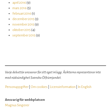
april 2016
(9)
mars 2016
(5)
februari 2016
(1)
december 2015
(3)
november 2015
(9)
oktober 2015
(4)
september 2015
(9)
Varje debattör ansvarar för sitt eget inlägg. Åsikterna representerar inte
med nödvändighet Svenska Ölfrämjandet.
Personuppgifter
|
Om cookies
|
Licensinformation
|
In English
Ansvarig för webbplatsen
Magnus Singerer