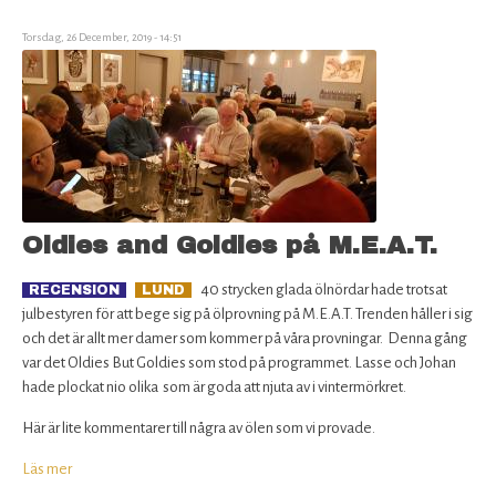
förslag
till
Torsdag, 26 December, 2019 - 14:51
styrelse
2020
Oldies and Goldies på M.E.A.T.
40 strycken glada ölnördar hade trotsat
RECENSION
LUND
julbestyren för att bege sig på ölprovning på M.E.A.T. Trenden håller i sig
och det är allt mer damer som kommer på våra provningar. Denna gång
var det Oldies But Goldies som stod på programmet. Lasse och Johan
hade plockat nio olika som är goda att njuta av i vintermörkret.
Här är lite kommentarer till några av ölen som vi provade.
Läs mer
om
Oldies