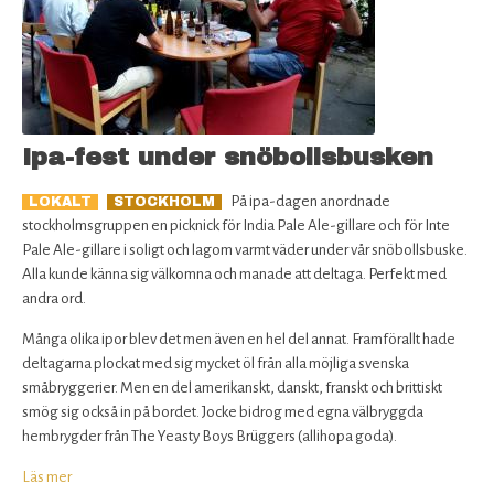
Ipa-fest under snöbollsbusken
På ipa-dagen anordnade
LOKALT
STOCKHOLM
stockholmsgruppen en picknick för India Pale Ale-gillare och för Inte
Pale Ale-gillare i soligt och lagom varmt väder under vår snöbollsbuske.
Alla kunde känna sig välkomna och manade att deltaga. Perfekt med
andra ord.
Många olika ipor blev det men även en hel del annat. Framförallt hade
deltagarna plockat med sig mycket öl från alla möjliga svenska
småbryggerier. Men en del amerikanskt, danskt, franskt och brittiskt
smög sig också in på bordet. Jocke bidrog med egna välbryggda
hembrygder från The Yeasty Boys Brüggers (allihopa goda).
Läs mer
om