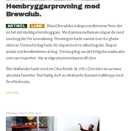
Hembryggarprovning med
Brewclub.
Bland Brewlubs många medlemmar finns det
ARTIKEL
LUND
en hel del skickliga hembryggare. Med jämna mellanrum släpar de med
sina brygder för avsmakning. Provningen hade samlat över 60 glada
ölnissar. Denna lördag hade de släpat med 16 olika brygder. Skapar
andan och kreaktiviteten är hög. Denna gång var det belgiska starka ales
som var i majoritet. Här ar några kommentareer till ölen.
Åke Wallander hade med sin Citra Bomb. (8,0% ) Den blev en av mina
absoluta favoriter. Stor härlig doft av citrahumle Bastant maltkropp med
fin efterbeska.
Läs mer
om
Hembryggarprovning
med
Brewclub.
Måndag, 1 April, 2019 - 23:25