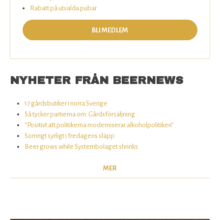
Rabatt på utvalda pubar
BLI MEDLEM
NYHETER FRÅN BEERNEWS
17 gårdsbutiker i norra Sverige
Så tycker partierna om: Gårdsförsäljning
“Positivt att politikerna moderniserar alkoholpolitiken”
Somrigt syrligt i fredagens släpp
Beer grows while Systembolaget shrinks
MER