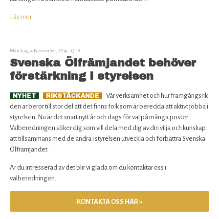
Läs mer
om
Den
starkaste
vann!
Måndag, 4 November, 2019 - 13:18
Svenska Ölfrämjandet behöver
förstärkning i styrelsen
Vår verksamhet och hur framgångsrik
NYHET
RIKSTÄCKANDE
den är beror till stor del att det finns folk som är beredda att aktivt jobba i
styrelsen. Nu är det snart nytt år och dags för val på många poster.
Valberedningen söker dig som vill dela med dig av din vilja och kunskap
att tillsammans med de andra i styrelsen utveckla och förbättra Svenska
Ölfrämjandet.
Är du intresserad av det blir vi glada om du kontaktar oss i
valberedningen.
KONTAKTA OSS HÄR »