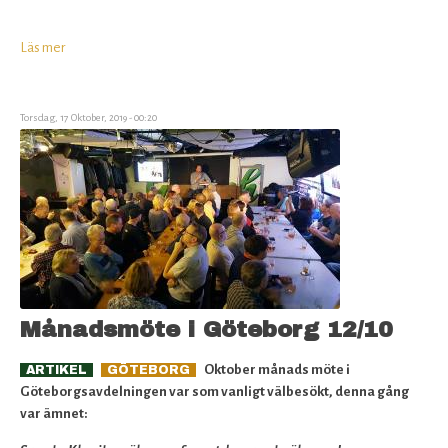
Läs mer
om
Svenska
Ölfrämjandet
behöver
Torsdag, 17 Oktober, 2019 - 00:20
förstärkning
i
styrelsen
Månadsmöte i Göteborg 12/10
Oktober månads möte i
ARTIKEL
GÖTEBORG
Göteborgsavdelningen var som vanligt välbesökt, denna gång
var ämnet: