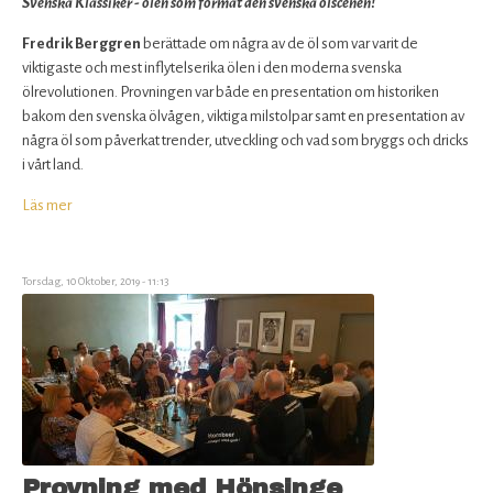
Svenska Klassiker - ölen som format den svenska ölscenen!
Fredrik Berggren
berättade om några av de öl som var varit de
viktigaste och mest inflytelserika ölen i den moderna svenska
ölrevolutionen. Provningen var både en presentation om historiken
bakom den svenska ölvågen, viktiga milstolpar samt en presentation av
några öl som påverkat trender, utveckling och vad som bryggs och dricks
i vårt land.
Läs mer
om
Månadsmöte
i
Göteborg
Torsdag, 10 Oktober, 2019 - 11:13
12/10
Provning med Hönsinge