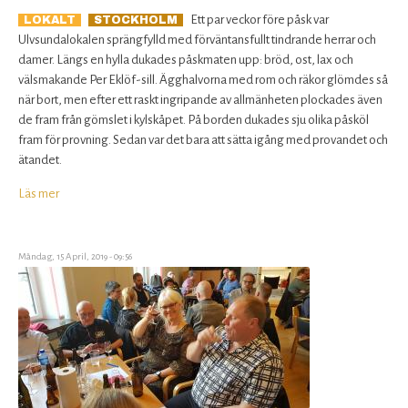
Ett par veckor före påsk var
LOKALT
STOCKHOLM
Ulvsundalokalen sprängfylld med förväntansfullt tindrande herrar och
damer. Längs en hylla dukades påskmaten upp: bröd, ost, lax och
välsmakande Per Eklöf-sill. Ägghalvorna med rom och räkor glömdes så
när bort, men efter ett raskt ingripande av allmänheten plockades även
de fram från gömslet i kylskåpet. På borden dukades sju olika påsköl
fram för provning. Sedan var det bara att sätta igång med provandet och
ätandet.
Läs mer
om
Påsköl
i
Ulvsunda
Måndag, 15 April, 2019 - 09:56