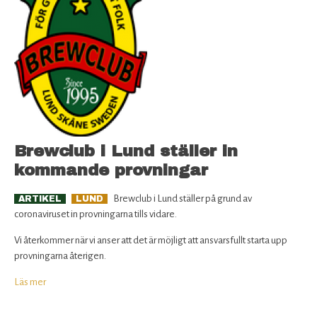
Brewclub i Lund ställer in
kommande provningar
Brewclub i Lund ställer på grund av
ARTIKEL
LUND
coronaviruset in provningarna tills vidare.
Vi återkommer när vi anser att det är möjligt att ansvarsfullt starta upp
provningarna återigen.
Läs mer
om
Brewclub
i