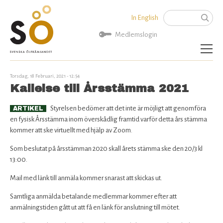
Jump to navigation
In English
Sök
Sökformu
Medlemslogin
Aktuellt
Torsdag, 18 Februari, 2021 - 12:54
Kallelse till Årsstämma 2021
Artiklar
Styrelsen bedömer att det inte är möjligt att genomföra
ARTIKEL
en fysisk Årsstämma inom överskådlig framtid varför detta års stämma
SÖ Rekommenderar
kommer att ske virtuellt med hjälp av Zoom.
Kalender
Som beslutat på årsstämman 2020 skall årets stämma ske den 20/3 kl
13:00.
Bryggerier
Mail med länk till anmäla kommer snarast att skickas ut.
Samtliga anmälda betalande medlemmar kommer efter att
Politik
anmälningstiden gått ut att få en länk för anslutning till mötet.