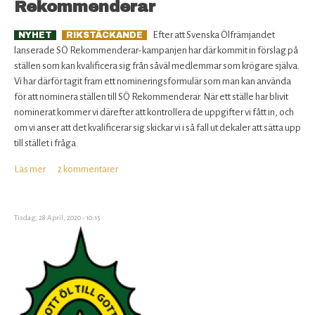
Rekommenderar
COVID-
19
Efter att Svenska Ölfrämjandet
NYHET
RIKSTÄCKANDE
lanserade SÖ Rekommenderar-kampanjen har där kommit in förslag på
ställen som kan kvalificera sig från såväl medlemmar som krögare själva.
Vi har därför tagit fram ett nomineringsformulär som man kan använda
för att nominera ställen till SÖ Rekommenderar. När ett ställe har blivit
nominerat kommer vi därefter att kontrollera de uppgifter vi fått in, och
om vi anser att det kvalificerar sig skickar vi i så fall ut dekaler att sätta upp
till stället i fråga.
Läs mer
om
2 kommentarer
Nomineringsformulär
för
SÖ
Tisdag, 28 April, 2020 - 10:15
Rekommenderar