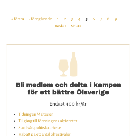
Besök
hos
Stockholm
« första
‹ föregående
1
2
3
4
5
6
7
8
9
…
Sidor
Brewing
nästa ›
sista »
Bli medlem och delta i kampen
för ett bättre Ölsverige
Endast 400 kr/år
Tidningen Maltesen
Tillgång till föreningens aktiviteter
Stöd vårt politiska arbete
Rabatt på ett antal ölfestivaler