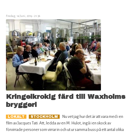
Ipa-
fest
under
Fredag, 14 Juni, 2019 - 21:36
snöbollsbusken
Kringelkrokig färd till Waxholms
bryggeri
Nu vet jag hur det är att vara med i en
LOKALT
STOCKHOLM
film av Jacques Tati. Att, ledda av en M. Hulot, ingå i en skock av
förvirrade personer som virrar in och ut ur samma buss på ett antal olika