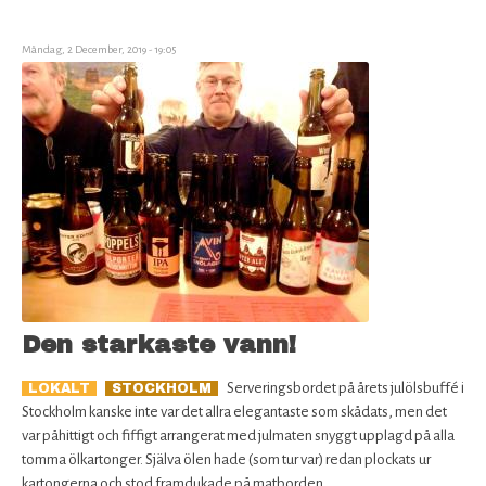
and
Goldies
Måndag, 2 December, 2019 - 19:05
på
M.E.A.T.
Den starkaste vann!
Serveringsbordet på årets julölsbuffé i
LOKALT
STOCKHOLM
Stockholm kanske inte var det allra elegantaste som skådats, men det
var påhittigt och fiffigt arrangerat med julmaten snyggt upplagd på alla
tomma ölkartonger. Själva ölen hade (som tur var) redan plockats ur
kartongerna och stod framdukade på matborden.