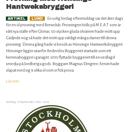
Hantweksbryggeri
En solig lördag eftermiddag var det åter dags
ARTIKEL
LUND
för en öl provning med Brewclub. Provningen hölls på M.E.A.T. som är
vårt nya ställe efter Glorias. 50 stycken glada ölvänner hade mött upp.
Gädjnde nog så hade det mött upp väldigt många damer till denna
provning. Denna gång hade vi besök av Hönsinge Hantwerksbryggeri.
Hönsinge ligger utanför Anderslöv.Bryggeriet startade som ett
hemmabryggeri i garaget. 2015 flyttade bryggeriet till en nedlagd
smedja på Jordberga gods. Bryggare Magnus Elmgren-Servin hade
släpat med sig 9 olika öl som vi fick prova.
Läs mer
om
Provning
med
Hönsinge
Söndag, 15 September, 2019 - 23:03
Hantweksbryggeri