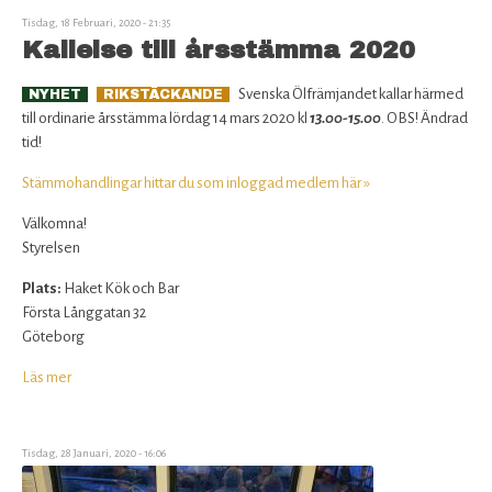
Lund
Tisdag, 18 Februari, 2020 - 21:35
ställer
Kallelse till årsstämma 2020
in
kommande
Svenska Ölfrämjandet kallar härmed
NYHET
RIKSTÄCKANDE
provningar
till ordinarie årsstämma lördag 14 mars 2020 kl
13.00-15.00
. OBS! Ändrad
tid!
Stämmohandlingar hittar du som inloggad medlem här »
Välkomna!
Styrelsen
Plats:
Haket Kök och Bar
Första Långgatan 32
Göteborg
Läs mer
om
Kallelse
till
årsstämma
Tisdag, 28 Januari, 2020 - 16:06
2020