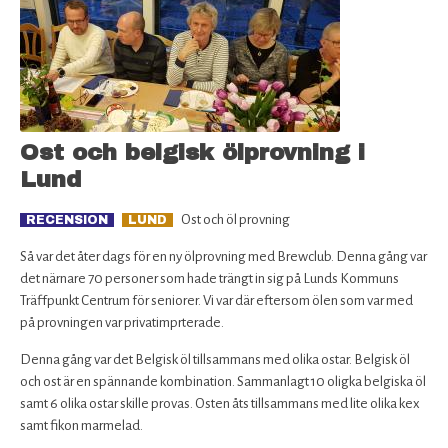
Ost och belgisk ölprovning i
Lund
Ost och öl provning
RECENSION
LUND
Så var det åter dags för en ny ölprovning med Brewclub. Denna gång var
det närnare 70 personer som hade trängt in sig på Lunds Kommuns
Träffpunkt Centrum för seniorer. Vi var där eftersom ölen som var med
på provningen var privatimprterade.
Denna gång var det Belgisk öl tillsammans med olika ostar. Belgisk öl
och ost är en spännande kombination. Sammanlagt 10 oligka belgiska öl
samt 6 olika ostar skille provas. Osten åts tillsammans med lite olika kex
samt fikon marmelad.