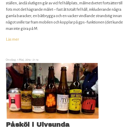
ställen, ändå slutligen går av vid fel hållplats, målmedvetet fortsätter till
fots mot det hägrande målet – fast åt totalt fel håll, inkluderande några
gamla baracker, en båtbrygga och en vacker vindlande strandstig innan
något snille tar fram mobilen och kopplar på gps-funktionen (det kunde
man inte göra på M.
Läs mer
om
Kringelkrokig
färd
till
Onsdag, 1 Maj, 2019 - 21:19
Waxholms
bryggeri
Påsköl i Ulvsunda