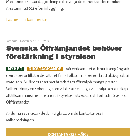
Rabatter för medlemmar
Medlemmar hittar dagordning och övriga dokument under rubriken
Årsstämma 2021 efter inloggning.
Bli medlem
Läs mer
om
1 kommentar
Kallelse
Om SÖ
till
Årsstämma
Torsdag, 5 November, 2020 - 21:36
2021
Svenska Ölfrämjandet behöver
Kontakta oss
förstärkning i styrelsen
Vår verksamhet och hur framgångsrik
NYHET
RIKSTÄCKANDE
den är beror till stor del att det finns folk som är beredda att aktivt jobba i
styrelsen. Nu är det snart nytt år och dags för val på många poster.
Valberedningen söker dig som vill dela med dig av din vilja och kunskap
att tillsammans med de andra i styrelsen utveckla och förbättra Svenska
Ölfrämjandet.
Är du intresserad av det blir vi glada om du kontaktar oss i
valberedningen.
KONTAKTA OSS HÄR »