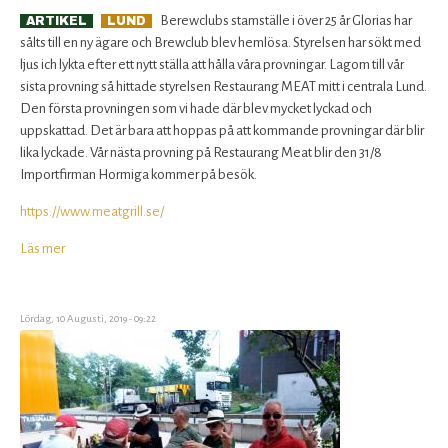
Berewclubs stamställe i över 25 år Glorias har
ARTIKEL
LUND
sålts till en ny ägare och Brewclub blev hemlösa. Styrelsen har sökt med
ljus ich lykta efter ett nytt ställa att hålla våra provningar. Lagom till vår
sista provning så hittade styrelsen Restaurang MEAT mitt i centrala Lund.
Den första provningen som vi hade där blev mycket lyckad och
uppskattad. Det är bara att hoppas på att kommande provningar där blir
lika lyckade. Vår nästa provning på Restaurang Meat blir den 31/8
Importfirman Hormiga kommer på besök.
https://www.meatgrill.se/
Läs mer
om
Brewclub
har
fått
Lördag, 10 Augusti, 2019 - 09:22
ny
hemvist