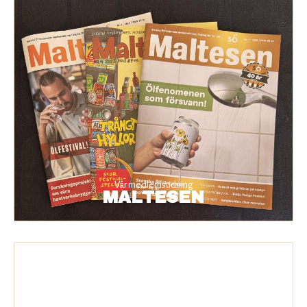
MALTESEN-
BOX.JPG
Vår medlemstidning
MALTESEN