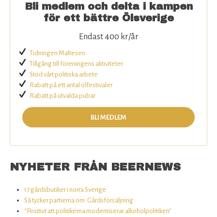
Bli medlem och delta i kampen
för ett bättre Ölsverige
Endast 400 kr/år
Tidningen Maltesen
Tillgång till föreningens aktiviteter
Stöd vårt politiska arbete
Rabatt på ett antal ölfestivaler
Rabatt på utvalda pubar
BLI MEDLEM
NYHETER FRÅN BEERNEWS
17 gårdsbutiker i norra Sverige
Så tycker partierna om: Gårdsförsäljning
“Positivt att politikerna moderniserar alkoholpolitiken”