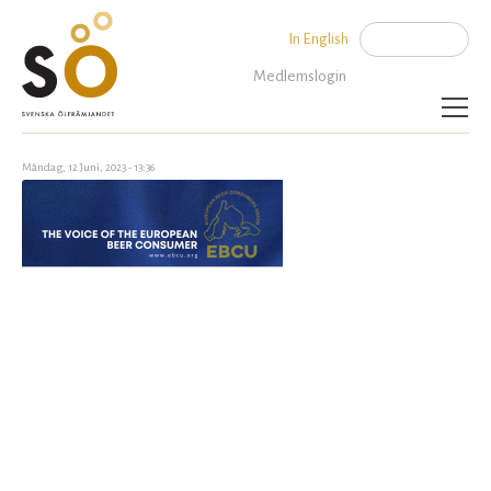
Jump to navigation
In English
Sök
Sökformu
Medlemslogin
Aktuellt
Måndag, 12 Juni, 2023 - 13:36
Artiklar
SÖ Rekommenderar
Kalender
Bryggerier
Politik