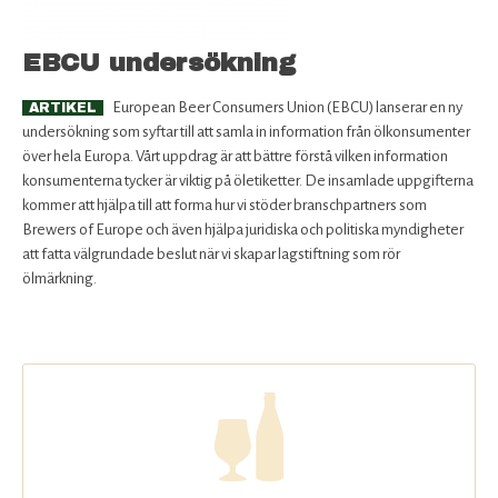
Rabatter för medlemmar
EBCU undersökning
Bli medlem
European Beer Consumers Union (EBCU) lanserar en ny
ARTIKEL
Om SÖ
undersökning som syftar till att samla in information från ölkonsumenter
över hela Europa. Vårt uppdrag är att bättre förstå vilken information
Kontakta oss
konsumenterna tycker är viktig på öletiketter. De insamlade uppgifterna
kommer att hjälpa till att forma hur vi stöder branschpartners som
Brewers of Europe och även hjälpa juridiska och politiska myndigheter
att fatta välgrundade beslut när vi skapar lagstiftning som rör
ölmärkning.