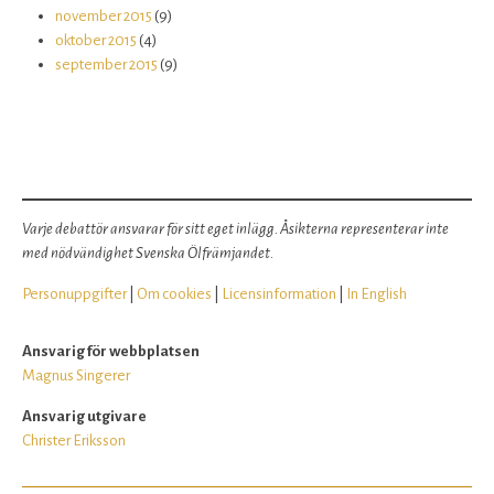
november 2015
(9)
oktober 2015
(4)
september 2015
(9)
Varje debattör ansvarar för sitt eget inlägg. Åsikterna representerar inte
med nödvändighet Svenska Ölfrämjandet.
Personuppgifter
|
Om cookies
|
Licensinformation
|
In English
Ansvarig för webbplatsen
Magnus Singerer
Ansvarig utgivare
Christer Eriksson