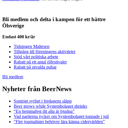
Bli medlem och delta i kampen för ett bättre
Ölsverige
Endast 400 kr/år
Tidningen Maltesen
Tillgång till föreningens aktiviteter
Stöd vårt politiska arbete
Rabatt på ett antal ölfestivaler
Rabatt på utvalda pubar
Bli medlem
Nyheter från BeerNews
Somrigt syrligt i fredagens släpp
Beer grows while Systembolaget shrinks
“En hemmafest dit alla är bjudna”
Vad partierna tycker om Systembolaget toppade i juli
“Fler journalister behöver lära känna cidervärlden”