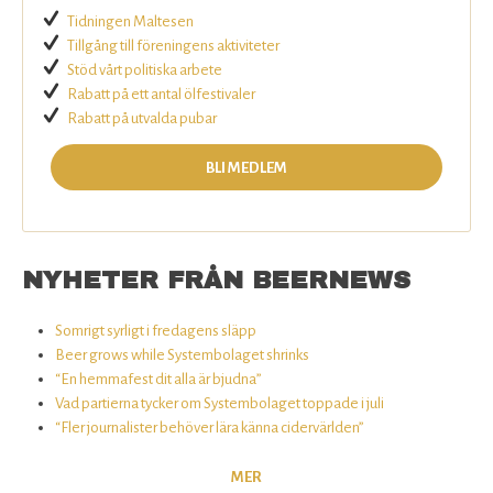
Tidningen Maltesen
Tillgång till föreningens aktiviteter
Stöd vårt politiska arbete
Rabatt på ett antal ölfestivaler
Rabatt på utvalda pubar
BLI MEDLEM
NYHETER FRÅN BEERNEWS
Somrigt syrligt i fredagens släpp
Beer grows while Systembolaget shrinks
“En hemmafest dit alla är bjudna”
Vad partierna tycker om Systembolaget toppade i juli
“Fler journalister behöver lära känna cidervärlden”
MER