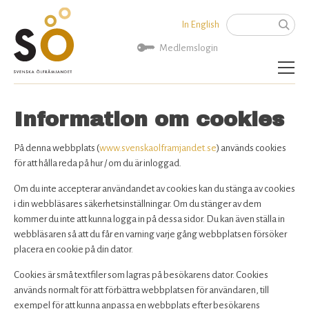
Jump to navigation
In English
Sök
Sökformu
Medlemslogin
Aktuellt
Information om cookies
Bli medlem
På denna webbplats (
www.svenskaolframjandet.se
) används cookies
för att hålla reda på hur / om du är inloggad.
Om SÖ
Om du inte accepterar användandet av cookies kan du stänga av cookies
i din webbläsares säkerhetsinställningar. Om du stänger av dem
Kontakta oss
kommer du inte att kunna logga in på dessa sidor. Du kan även ställa in
webbläsaren så att du får en varning varje gång webbplatsen försöker
placera en cookie på din dator.
Cookies är små textfiler som lagras på besökarens dator. Cookies
används normalt för att förbättra webbplatsen för användaren, till
exempel för att kunna anpassa en webbplats efter besökarens