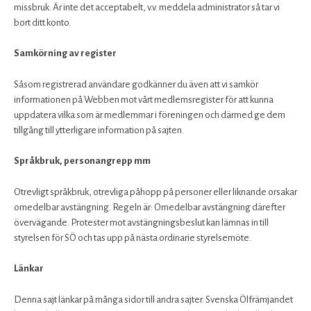
missbruk. Är inte det acceptabelt, v.v. meddela administrator så tar vi
bort ditt konto.
Samkörning av register
Såsom registrerad användare godkänner du även att vi samkör
informationen på Webben mot vårt medlemsregister för att kunna
uppdatera vilka som är medlemmar i föreningen och därmed ge dem
tillgång till ytterligare information på sajten.
Språkbruk, personangrepp mm
Otrevligt språkbruk, otrevliga påhopp på personer eller liknande orsakar
omedelbar avstängning. Regeln är: Omedelbar avstängning därefter
övervägande. Protester mot avstängningsbeslut kan lämnas in till
styrelsen för SÖ och tas upp på nästa ordinarie styrelsemöte.
Länkar
Denna sajt länkar på många sidor till andra sajter. Svenska Ölfrämjandet