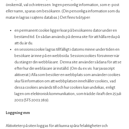
önskemål, val och intressen. Ingen personlig information, som e-post
eller namn, sparas om besökaren. (Din personliga information som du
matar in lagras i sajtens databas.) Det finns två typer:
en permanent cookie ligger kvar på besökarens dator under en
bestämd tid. En sådan används på denna site för att hålla reda på
att du är du.
en sessionscookie lagras tillfälligt i datorns minne under tiden en
besökare är inne på en webbsida. Sessioncookies försvinner när
du stänger din webbläsare. Denna site använder sådana för att se
efter hur din webläsare är inställd. (Om du ex.vis. har javascript
aktiverat.) Alla som besöker en webbplats som använder cookies
ska få information om att webbplatsen innehåller cookies, vad
dessa cookies används till och hur cookies kan undvikas, enligt
lagen om elektronisk kommunikation, som trädde i kraft den 25 juli
2003 (SFS 2003:389).
Loggning mm
Aktiviteter på siten loggas för att kunna spåra felaktigheter och