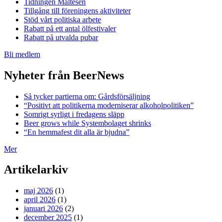
Tidningen Maltesen
Tillgång till föreningens aktiviteter
Stöd vårt politiska arbete
Rabatt på ett antal ölfestivaler
Rabatt på utvalda pubar
Bli medlem
Nyheter från BeerNews
Så tycker partierna om: Gårdsförsäljning
“Positivt att politikerna moderniserar alkoholpolitiken”
Somrigt syrligt i fredagens släpp
Beer grows while Systembolaget shrinks
“En hemmafest dit alla är bjudna”
Mer
Artikelarkiv
maj 2026
(1)
april 2026
(1)
januari 2026
(2)
december 2025
(1)