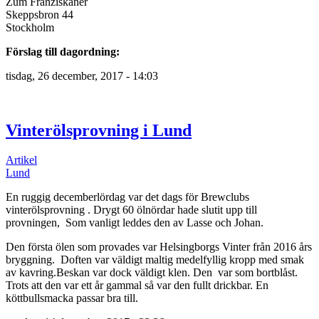
Zum Franziskaner
Skeppsbron 44
Stockholm
Förslag till dagordning:
tisdag, 26 december, 2017 - 14:03
Vinterölsprovning i Lund
Artikel
Lund
En ruggig decemberlördag var det dags för Brewclubs
vinterölsprovning . Drygt 60 ölnördar hade slutit upp till
provningen, Som vanligt leddes den av Lasse och Johan.
Den första ölen som provades var Helsingborgs Vinter från 2016 års
bryggning. Doften var väldigt maltig medelfyllig kropp med smak
av kavring.Beskan var dock väldigt klen. Den var som bortblåst.
Trots att den var ett år gammal så var den fullt drickbar. En
köttbullsmacka passar bra till.