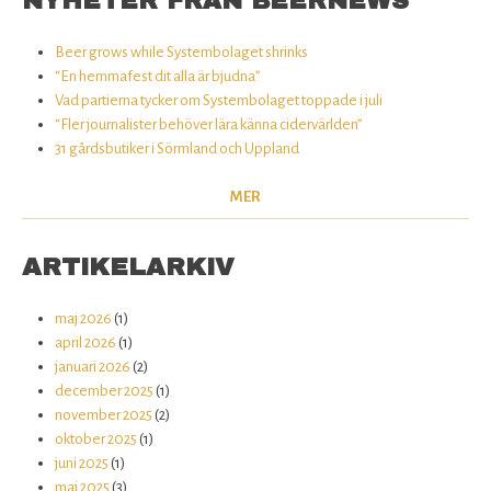
NYHETER FRÅN BEERNEWS
Beer grows while Systembolaget shrinks
“En hemmafest dit alla är bjudna”
Vad partierna tycker om Systembolaget toppade i juli
“Fler journalister behöver lära känna cidervärlden”
31 gårdsbutiker i Sörmland och Uppland
MER
ARTIKELARKIV
maj 2026
(1)
april 2026
(1)
januari 2026
(2)
december 2025
(1)
november 2025
(2)
oktober 2025
(1)
juni 2025
(1)
maj 2025
(3)