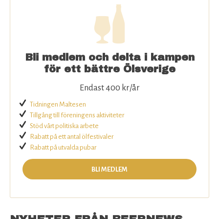
Rabatter för medlemmar
Bli medlem
Om SÖ
Bli medlem och delta i kampen
för ett bättre Ölsverige
Kontakta oss
Endast 400 kr/år
Tidningen Maltesen
Tillgång till föreningens aktiviteter
Stöd vårt politiska arbete
Rabatt på ett antal ölfestivaler
Rabatt på utvalda pubar
BLI MEDLEM