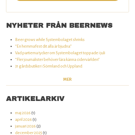
NYHETER FRÅN BEERNEWS
Beer grows while Systembolaget shrinks
“En hemmafest dit alla är bjudna”
Vad partierna tycker om Systembolaget toppade i juli
“Fler journalister behöver lära känna cidervärlden”
31 gårdsbutiker i Sörmland och Uppland
MER
ARTIKELARKIV
maj 2026
(1)
april 2026
(1)
januari 2026
(2)
december 2025
(1)