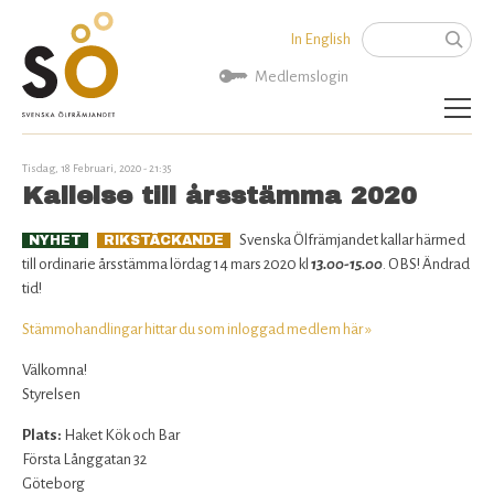
Jump to navigation
In English
Sök
Sökformu
Medlemslogin
Aktuellt
Tisdag, 18 Februari, 2020 - 21:35
Kallelse till årsstämma 2020
Artiklar
Svenska Ölfrämjandet kallar härmed
NYHET
RIKSTÄCKANDE
till ordinarie årsstämma lördag 14 mars 2020 kl
13.00-15.00
. OBS! Ändrad
SÖ Rekommenderar
tid!
Kalender
Stämmohandlingar hittar du som inloggad medlem här »
Välkomna!
Bryggerier
Styrelsen
Plats:
Haket Kök och Bar
Politik
Första Långgatan 32
Göteborg