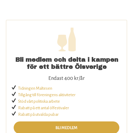
Rabatter för medlemmar
Bli medlem
Om SÖ
Kontakta oss
Bli medlem och delta i kampen
för ett bättre Ölsverige
Endast 400 kr/år
Tidningen Maltesen
Tillgång till föreningens aktiviteter
Stöd vårt politiska arbete
Rabatt på ett antal ölfestivaler
Rabatt på utvalda pubar
BLI MEDLEM