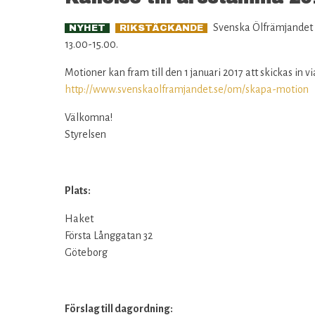
Svenska Ölfrämjandet k
NYHET
RIKSTÄCKANDE
13.00-15.00.
Motioner kan fram till den 1 januari 2017 att skickas in v
http://www.svenskaolframjandet.se/om/skapa-motion
Välkomna!
Styrelsen
Plats:
Haket
Första Långgatan 32
Göteborg
Förslag till dagordning: