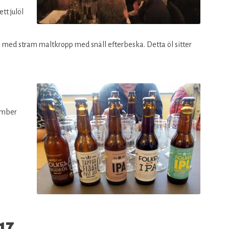
tt julöl
t med stram maltkropp med snäll efterbeska. Detta öl sitter
ember
17