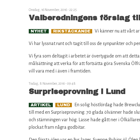
Onsdag, 16 November, 2016 - 22:25
Valberedningens förslag til
Vi känner nu att vårt a
NYHET
RIKSTÄCKANDE
Vi har lyssnat runt och tagit till oss de synpunkter och 
Vi fyra som deltagit i arbetet är övertygade om att dett
målsättning att verka för att fortsätta göra Svenska Ölfr
vill vara med i även i framtiden.
Tisdag, 8 November, 2016 - 09:48
Surpriseprovning i Lund
En solig höstlördag hade Brewclub
ARTIKEL
LUND
till med en Surpriseprovning. 70 glada ölvänner hade slu
och stämningen var hög. Lasse hade gått ner i Ölkällare
plockat fram några godbitar.
Den första ölen var en ljus lager, Svenne Rubins öl. Ölen