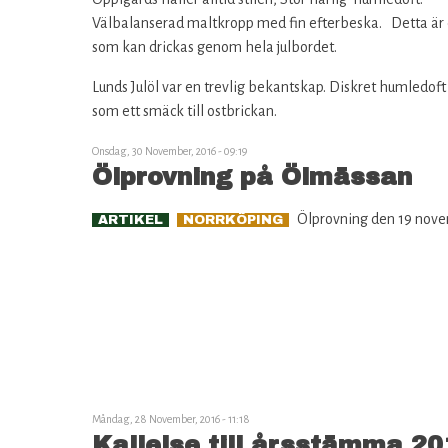
Välbalanserad maltkropp med fin efterbeska. Detta är e
som kan drickas genom hela julbordet.
Lunds Julöl var en trevlig bekantskap. Diskret humledof
som ett smäck till ostbrickan.
Onsdag, 30 November, 2016 - 09:19
Ölprovning på Ölmässan
Ölprovning den 19 nov
ARTIKEL
NORRKÖPING
Måndag, 28 November, 2016 - 11:18
Kallelse till årsstämma 20