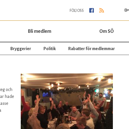
Jump to navigation
FÖLJ OSS
Bli medlem
Om SÖ
Bryggerier
Politik
Rabatter för medlemmar
teg och
dar hade
Lasse
a