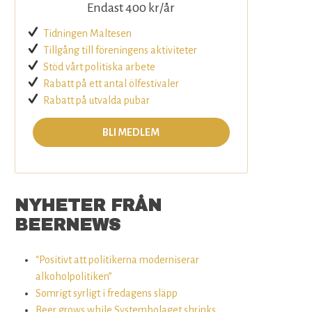
Endast 400 kr/år
Tidningen Maltesen
Tillgång till föreningens aktiviteter
Stöd vårt politiska arbete
Rabatt på ett antal ölfestivaler
Rabatt på utvalda pubar
BLI MEDLEM
NYHETER FRÅN
BEERNEWS
“Positivt att politikerna moderniserar
alkoholpolitiken”
Somrigt syrligt i fredagens släpp
Beer grows while Systembolaget shrinks