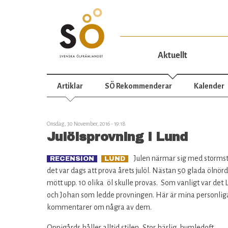
Aktuellt
Artiklar
SÖ Rekommenderar
Kalender
Onsdag, 30 November, 2016 - 19:18
Julölsprovning i Lund
Julen närmar sig med storms
RECENSION
LUND
det var dags att prova årets julöl. Nästan 50 glada ölnör
mött upp. 10 olika öl skulle provas. Som vanligt var det 
och Johan som ledde provningen. Här är mina personlig
kommentarer om några av dem.
Oppigårds håller alltid stilen, Stor härlig humledoft.