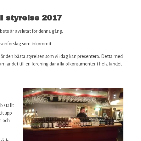
l styrelse 2017
rbete är avslutat för denna gång.
personförslag som inkommit.
a är den bästa styrelsen som vi idag kan presentera. Detta med
ämjandet till en förening där alla ölkonsumenter i hela landet
 ställt
tit upp
n och
 både