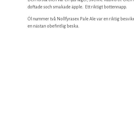
doftade soch smakade äpple. Ett riktigt bottennapp.
Öl nummer två Nollfyrasex Pale Ale var en riktig besvi
en nästan obefintlig beska.