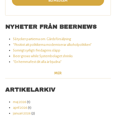
BLI MEDLEM
NYHETER FRÅN BEERNEWS
Så tycker partierna om: Gårdsförsäljning
“Positivt att politikerna moderniserar alkoholpolitiken”
Somrigt syrligt i fredagens släpp
Beer grows while Systembolaget shrinks
“En hemmafest dit alla är bjudna”
MER
ARTIKELARKIV
maj 2026
(1)
april 2026
(1)
januari 2026
(2)