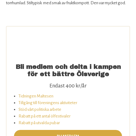
Rabatter för medlemmar
torrhumlad. Stiltypisk med smak av fruktkompott. Den var mycket god.
Bli medlem
Om SÖ
Kontakta oss
Bli medlem och delta i kampen
för ett bättre Ölsverige
Endast 400 kr/år
Tidningen Maltesen
Tillgång till föreningens aktiviteter
Stöd vårt politiska arbete
Rabatt på ett antal ölfestivaler
Rabatt på utvalda pubar