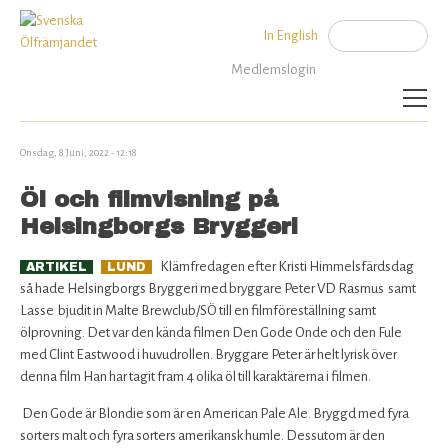
Jump to navigation
In English
Sök
Sökformu
Medlemslogin
Aktuellt
Onsdag, 8 Juni, 2022 - 12:18
Öl och filmvisning på
Artiklar
Helsingborgs Bryggeri
SÖ Rekommenderar
Klämfredagen efter Kristi Himmelsfärdsdag
ARTIKEL
LUND
så hade Helsingborgs Bryggeri med bryggare Peter VD Rasmus samt
Kalender
Lasse bjudit in Malte Brewclub/SÖ till en filmföreställning samt
ölprovning. Det var den kända filmen Den Gode Onde och den Fule
Bryggerier
med Clint Eastwood i huvudrollen. Bryggare Peter är helt lyrisk över
denna film Han har tagit fram 4 olika öl till karaktärerna i filmen.
Politik
Den Gode är Blondie som är en American Pale Ale. Bryggd med fyra
sorters malt och fyra sorters amerikansk humle. Dessutom är den