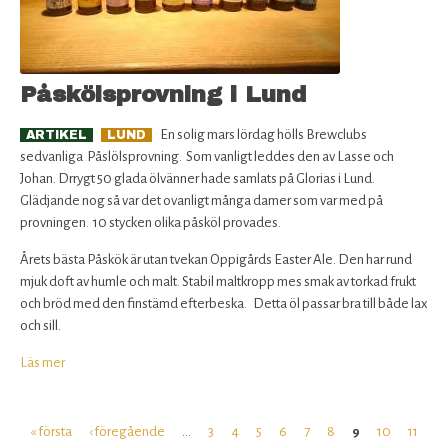
Påskölsprovning i Lund
En solig mars lördag hölls Brewclubs
ARTIKEL
LUND
sedvanliga Påslölsprovning. Som vanligt leddes den av Lasse och
Johan. Drrygt 50 glada ölvänner hade samlats på Glorias i Lund.
Glädjande nog så var det ovanligt många damer som var med på
provningen. 10 stycken olika påsköl provades.
Årets bästa Påskök är utan tvekan Oppigårds Easter Ale. Den har rund
mjuk doft av humle och malt. Stabil maltkropp mes smak av torkad frukt
och bröd med den finstämd efterbeska. Detta öl passar bra till både lax
och sill.
Läs mer
om
Påskölsprovning
i
Lund
« första
‹ föregående
…
3
4
5
6
7
8
9
10
11