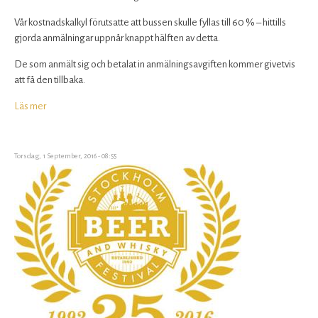
Vår kostnadskalkyl förutsatte att bussen skulle fyllas till 60 % – hittills
gjorda anmälningar uppnår knappt hälften av detta.
De som anmält sig och betalat in anmälningsavgiften kommer givetvis
att få den tillbaka.
Läs mer
om
I
N
S
Torsdag, 1 September, 2016 - 08:55
T
Ä
L
L
T
-
Bryggeribesöket
lördagen
den
22