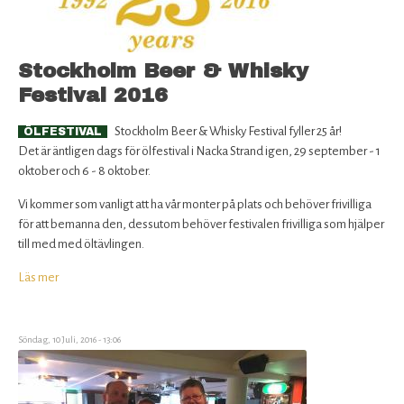
oktober
2016
på
Stockholm Beer & Whisky
Oppigårds
blir
Festival 2016
inte
av
Stockholm Beer & Whisky Festival fyller 25 år!
ÖLFESTIVAL
Det är äntligen dags för ölfestival i Nacka Strand igen, 29 september - 1
oktober och 6 - 8 oktober.
Vi kommer som vanligt att ha vår monter på plats och behöver frivilliga
för att bemanna den, dessutom behöver festivalen frivilliga som hjälper
till med med öltävlingen.
Läs mer
om
Stockholm
Beer
&
Söndag, 10 Juli, 2016 - 13:06
Whisky
Festival
2016