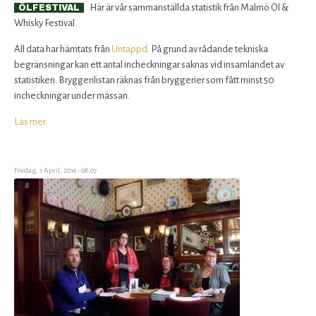
Här är vår sammanställda statistik från Malmö Öl &
ÖLFESTIVAL
Whisky Festival.
All data har hämtats från
Untappd
. På grund av rådande tekniska
begränsningar kan ett antal incheckningar saknas vid insamlandet av
statistiken. Bryggerilistan räknas från bryggerier som fått minst 50
incheckningar under mässan.
Läs mer
om
Statistik
från
Malmö
Fredag, 1 April, 2016 - 08:07
Öl
&
Whisky
Festival