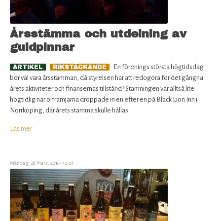
Årsstämma och utdelning av
guldpinnar
En förenings största högtidsdag
ARTIKEL
RIKSTÄCKANDE
bör väl vara årsstämman, då styrelsen har att redogöra för det gångna
årets aktiviteter och finansernas tillstånd? Stämningen var alltså lite
högtidlig när ölfrämjarna droppade in en efter en på Black Lion Inn i
Norrköping, där årets stämma skulle hållas.
Läs mer
om
Årsstämma
och
utdelning
Måndag, 28 Mars, 2016 - 12:04
av
guldpinnar