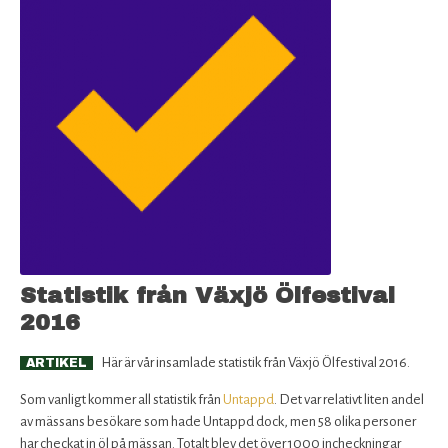
Statistik från Växjö Ölfestival
2016
Här är vår insamlade statistik från Växjö Ölfestival 2016.
ARTIKEL
Som vanligt kommer all statistik från
Untappd
. Det var relativt liten andel
av mässans besökare som hade Untappd dock, men 58 olika personer
har checkat in öl på mässan. Totalt blev det över 1000 incheckningar