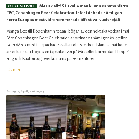
Mer av allt! Så skulle man kunna sammanfatta
ÖLFESTIVAL
CBC, Copenhagen Beer Celebration.
Inför i år hade nämligen
norra Europas mest välrenommerade ölfestival vuxit rejält.
Många åkte till Köpenhamn redan i början av den hektiska veckan i maj.
Före Copenhagen Beer Celebration anordnades nämligen Mikkeller
Beer Week med fullspäckade kvällar i ölets tecken. Bland annat hade
amerikanska 3 Floyd’s en tap takeover på Mikkeller bar medan Hoppin’
Frog och Buxton tog över kranarna på Fermentoren.
Läs mer
om
Fortfarande
en
stor
Fredag, 29 April, 2016 - 09:44
upplevelse