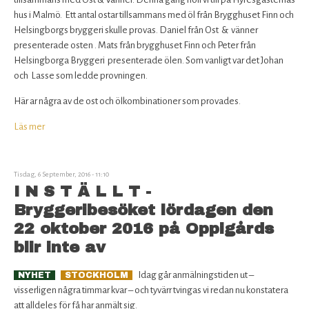
hus i Malmö. Ett antal ostar tillsammans med öl från Brygghuset Finn och
Helsingborgs bryggeri skulle provas. Daniel från Ost & vänner
presenterade osten . Mats från brygghuset Finn och Peter från
Helsingborga Bryggeri presenterade ölen. Som vanligt var det Johan
och Lasse som ledde provningen.
Här ar några av de ost och ölkombinationer som provades.
Läs mer
om
Ost
och
Ölprovning
Tisdag, 6 September, 2016 - 11:10
med
I N S T Ä L L T -
Brewclub.
Bryggeribesöket lördagen den
22 oktober 2016 på Oppigårds
blir inte av
Idag går anmälningstiden ut –
NYHET
STOCKHOLM
visserligen några timmar kvar – och tyvärr tvingas vi redan nu konstatera
att alldeles för få har anmält sig.