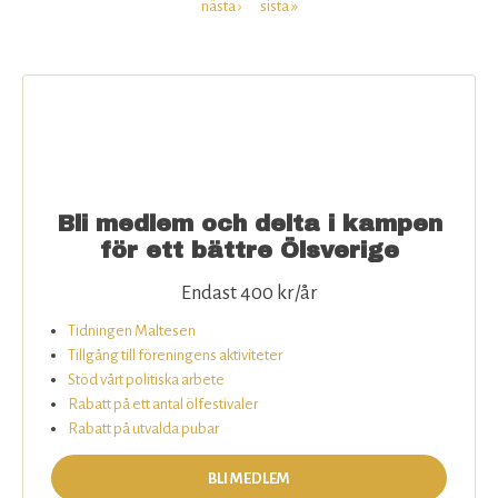
Sidor
nästa ›
sista »
Bli medlem och delta i kampen
för ett bättre Ölsverige
Endast 400 kr/år
Tidningen Maltesen
Tillgång till föreningens aktiviteter
Stöd vårt politiska arbete
Rabatt på ett antal ölfestivaler
Rabatt på utvalda pubar
BLI MEDLEM