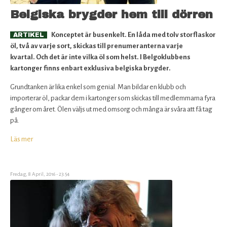
Belgiska brygder hem till dörren
Konceptet är busenkelt. En låda med tolv storflaskor
ARTIKEL
öl, två av varje sort, skickas till prenumeranterna varje
kvartal. Och det är inte vilka öl som helst. I Belgoklubbens
kartonger finns enbart exklusiva belgiska brygder.
Grundtanken är lika enkel som genial. Man bildar en klubb och
importerar öl, packar dem i kartonger som skickas till medlemmarna fyra
gånger om året. Ölen väljs ut med omsorg och många är svåra att få tag
på.
Läs mer
om
Belgiska
brygder
hem
Fredag, 8 April, 2016 - 23:54
till
dörren