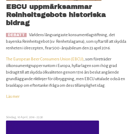
EBCU uppmärksammar
Reinheitsgebots historiska
bidrag
Världens långvarigaste konsumentlagstiftning, det
DEBATT
bayerska Reinheitsgebot (sv: Renhetslagarna), som syftar till att skydda
renheten i ölrecepten, firar 500-årsjubileum den 23 april 2016.
The European Beer Consumers Union (EBCU)
, som företräder
ölkonsumentgrupper runtom i Europa, hyllar lagen som i hög grad
bidragit till att skydda ölkvaliteten genom 1516 års beslut angående
grundläggande riktlinjer för ölbryggning, men EBCU uttalade också en
brasklapp om eftertanke ifråga om dess tillämplighet idag.
Läs mer
om
EBCU
uppmärksammar
Reinheitsgebots
Söndag, 10 April, 2016 - 23:30
historiska
bidrag