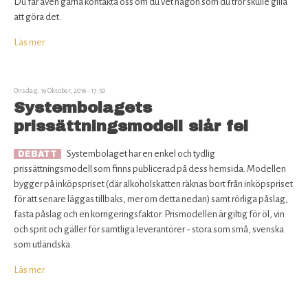
Du får även gärna kontakta oss om du vet någon som du tror skulle gilla
Rabatter för medlemmar
att göra det.
Bli medlem
Läs mer
om
Svenska
Om SÖ
Ölfrämjandet
behöver
Onsdag, 19 Oktober, 2016 - 17:50
nytt
Systembolagets
Kontakta oss
blod!
prissättningsmodell slår fel
Systembolaget har en enkel och tydlig
DEBATT
prissättningsmodell som finns publicerad på dess hemsida. Modellen
bygger på inköpspriset (där alkoholskatten räknas bort från inköpspriset
för att senare läggas tillbaks, mer om detta nedan) samt rörliga påslag,
fasta påslag och en korrigeringsfaktor. Prismodellen är giltig för öl, vin
och sprit och gäller för samtliga leverantörer - stora som små, svenska
som utländska.
Läs mer
om
Systembolagets
prissättningsmodell