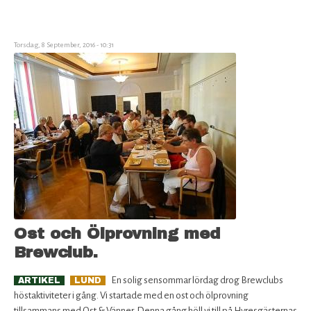
Nya
numret!
Torsdag, 8 September, 2016 - 10:31
Ost och Ölprovning med
Brewclub.
En solig sensommar lördag drog Brewclubs
ARTIKEL
LUND
höstaktiviteter i gång. Vi startade med en ost och ölprovning
tillsammans med Ost & Vänner. Denna gång höll vi till på Hyresgästernas