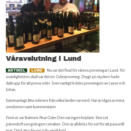
Våravslutning i Lund
Nu var det final för vårens provningar i Lund. För
ARTIKEL
LUND
ovanlighetens skull var det en Ciderprovning. Drygt 40 stycken hade
dykt upp för att prova cider. Som vanligt leddes provningen av Lasse och
Johan.
Sammanlagt åtta ciderers från olika länder var med. Här är några av mina
omdömen samt kommentarer.
Först ut var Bulmers Pear Cider.Den var ingen höjdare. Stor söt
pärondoft son gick igen i smaken. Den är alldeles för söt för att passa till
mat. Drick den för sig själv rejält kyld.