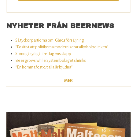
NYHETER FRÅN BEERNEWS
Så tycker partierna om: Gårdsförsäljning
“Positivt att politikerna moderniserar alkoholpolitiken”
Somrigt syrligt i fredagens släpp
Beer grows while Systembolaget shrinks
“En hemmafest dit alla är bjudna”
MER
MALTESEN-
BOX.JPG