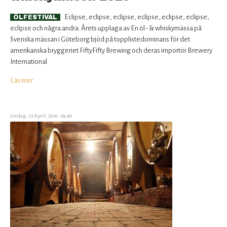
Eclipse, eclipse, eclipse, eclipse, eclipse, eclipse,
ÖLFESTIVAL
eclipse och några andra. Årets upplaga av En öl- & whiskymässa på
Svenska mässan i Göteborg bjöd på topplistedominans för det
amerikanska bryggeriet FiftyFifty Brewing och deras importör Brewery
International.
Läs mer
om
Statistik
från
En
Lördag, 23 April, 2016 - 09:40
öl-
&
whiskymässa
2016