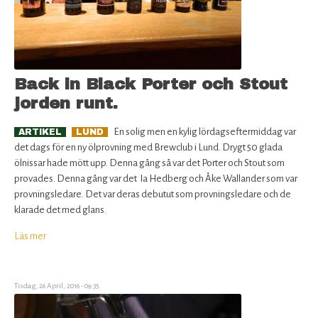
Back in Black Porter och Stout
jorden runt.
En solig men en kylig lördagseftermiddag var
ARTIKEL
LUND
det dags för en ny ölprovning med Brewclub i Lund. Drygt 50 glada
ölnissar hade mött upp. Denna gång så var det Porter och Stout som
provades. Denna gång var det Ia Hedberg och Åke Wallander som var
provningsledare. Det var deras debutut som provningsledare och de
klarade det med glans.
Läs mer
om
Back
in
Black
Tisdag, 26 April, 2016 - 09:35
Porter
och