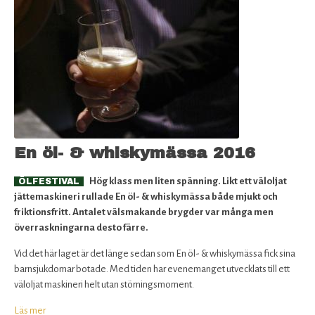
Stout
jorden
runt.
En öl- & whiskymässa 2016
Hög klass men liten spänning. Likt ett väloljat
ÖLFESTIVAL
jättemaskineri rullade En öl- & whiskymässa både mjukt och
friktionsfritt. Antalet välsmakande brygder var många men
överraskningarna desto färre.
Vid det här laget är det länge sedan som En öl- & whiskymässa fick sina
barnsjukdomar botade. Med tiden har evenemanget utvecklats till ett
väloljat maskineri helt utan störningsmoment.
Läs mer
om