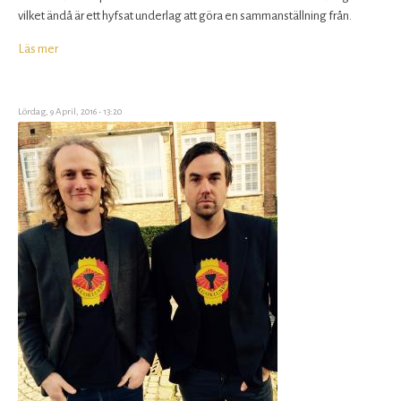
vilket ändå är ett hyfsat underlag att göra en sammanställning från.
Läs mer
om
Statistik
från
Växjö
Lördag, 9 April, 2016 - 13:20
Ölfestival
2016