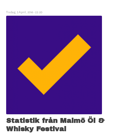
en
stå-
Tisdag, 5 April, 2016 - 22:20
upp-
föreställning
om
öl
Statistik från Malmö Öl &
Whisky Festival