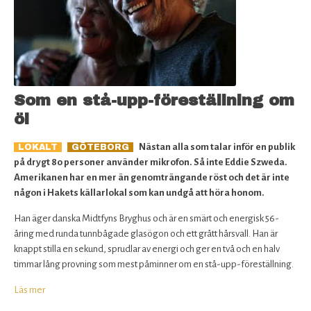
Som en stå-upp-föreställning om
öl
Nästan alla som talar inför en publik
LOKALT
GÖTEBORG
på drygt 80 personer använder mikrofon. Så inte Eddie Szweda.
Amerikanen har en mer än genomträngande röst och det är inte
någon i Hakets källarlokal som kan undgå att höra honom.
Han äger danska Midtfyns Bryghus och är en smärt och energisk 56-
åring med runda tunnbågade glasögon och ett grått hårsvall. Han är
knappt stilla en sekund, sprudlar av energi och ger en två och en halv
timmar lång provning som mest påminner om en stå-upp-föreställning.
Läs mer
om
Som