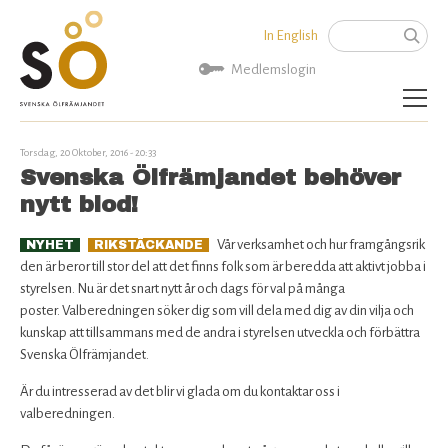
Jump to navigation
In English
Sök
Sökformu
Medlemslogin
Aktuellt
Torsdag, 20 Oktober, 2016 - 20:33
Svenska Ölfrämjandet behöver
Artiklar
nytt blod!
Vår verksamhet och hur framgångsrik
NYHET
RIKSTÄCKANDE
SÖ Rekommenderar
den är beror till stor del att det finns folk som är beredda att aktivt jobba i
styrelsen. Nu är det snart nytt år och dags för val på många
Kalender
poster. Valberedningen söker dig som vill dela med dig av din vilja och
kunskap att tillsammans med de andra i styrelsen utveckla och förbättra
Bryggerier
Svenska Ölfrämjandet.
Är du intresserad av det blir vi glada om du kontaktar oss i
Politik
valberedningen.