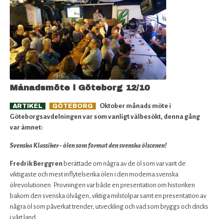
Månadsmöte i Göteborg 12/10
Oktober månads möte i
ARTIKEL
GÖTEBORG
Göteborgsavdelningen var som vanligt välbesökt, denna gång
var ämnet:
Svenska Klassiker - ölen som format den svenska ölscenen!
Fredrik Berggren
berättade om några av de öl som var varit de
viktigaste och mest inflytelserika ölen i den moderna svenska
ölrevolutionen. Provningen var både en presentation om historiken
bakom den svenska ölvågen, viktiga milstolpar samt en presentation av
några öl som påverkat trender, utveckling och vad som bryggs och dricks
i vårt land.