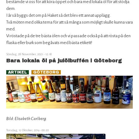
bestämde vi oss för att köra öppet och bara med lokala öl för att stödja
dem.
I år så byggs det om på Haket så det blev ett annat upplägg.
Två möten med olika tema för att så många som möjligt skulle kunna vara
med.
Vi röstade på de tre bästa ölen och vi passade också på att rösta på den
flaska eller burk som begåvats med bästa etikett!
Söndag, 28 November, 2021 - 12:18
Bara lokala öl på julölbuffén i Göteborg
received_4268886786571253.jpeg
ARTIKEL
GÖTEBORG
Bild: Elisabeth Carlberg
.
Torsdag, 17 Oktober, 2019 - 00:20