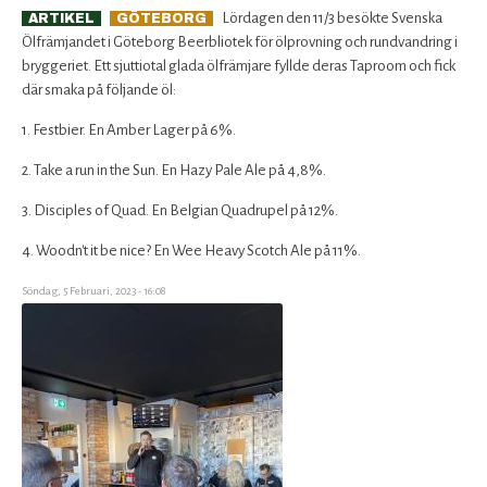
Lördagen den 11/3 besökte Svenska
ARTIKEL
GÖTEBORG
Ölfrämjandet i Göteborg Beerbliotek för ölprovning och rundvandring i
bryggeriet. Ett sjuttiotal glada ölfrämjare fyllde deras Taproom och fick
där smaka på följande öl:
1. Festbier. En Amber Lager på 6%.
2. Take a run in the Sun. En Hazy Pale Ale på 4,8%.
3. Disciples of Quad. En Belgian Quadrupel på 12%.
4. Woodn't it be nice? En Wee Heavy Scotch Ale på 11%.
Söndag, 5 Februari, 2023 - 16:08