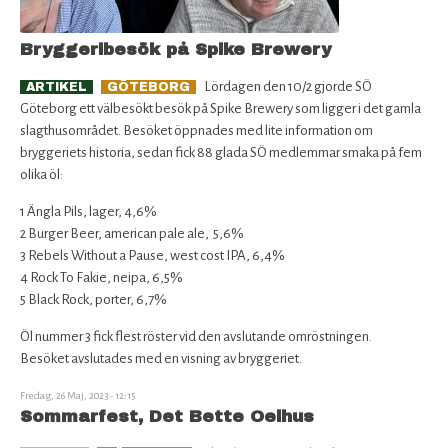
Bryggeribesök på Spike Brewery
Lördagen den 10/2 gjorde SÖ
ARTIKEL
GÖTEBORG
Göteborg ett välbesökt besök på Spike Brewery som ligger i det gamla
slagthusområdet. Besöket öppnades med lite information om
bryggeriets historia, sedan fick 88 glada SÖ medlemmar smaka på fem
olika öl:
1 Ängla Pils, lager, 4,6%
2 Burger Beer, american pale ale, 5,6%
3 Rebels Without a Pause, west cost IPA, 6,4%
4 Rock To Fakie, neipa, 6,5%
5 Black Rock, porter, 6,7%
Öl nummer 3 fick flest röster vid den avslutande omröstningen.
Besöket avslutades med en visning av bryggeriet.
Fredag, 26 Maj, 2023 - 12:15
Sommarfest, Det Bette Oelhus