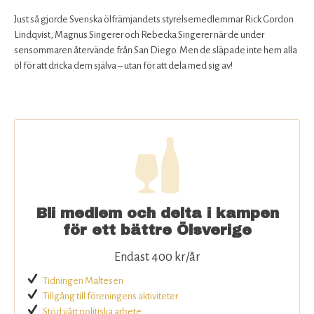
Just så gjorde Svenska ölfrämjandets styrelsemedlemmar Rick Gordon
Lindqvist, Magnus Singerer och Rebecka Singerer när de under
sensommaren återvände från San Diego. Men de släpade inte hem alla
öl för att dricka dem själva – utan för att dela med sig av!
Bli medlem och delta i kampen
för ett bättre Ölsverige
Endast 400 kr/år
Tidningen Maltesen
Tillgång till föreningens aktiviteter
Stöd vårt politiska arbete