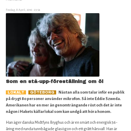
Fredag, 8 April, 2016 - 23:54
Som en stå-upp-föreställning om öl
Nästan alla som talar inför en publik
LOKALT
GÖTEBORG
på drygt 80 personer använder mikrofon. Så inte Eddie Szweda.
Amerikanen har en mer än genomträngande röst och det är inte
någon i Hakets källarlokal som kan undgå att höra honom.
Han äger danska Midtfyns Bryghus och är en smärt och energisk 56-
åring med runda tunnbågade glasögon och ett grått hårsvall. Han är