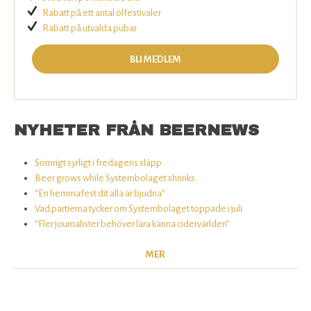
Rabatt på ett antal ölfestivaler
Rabatt på utvalda pubar
BLI MEDLEM
NYHETER FRÅN BEERNEWS
Somrigt syrligt i fredagens släpp
Beer grows while Systembolaget shrinks
“En hemmafest dit alla är bjudna”
Vad partierna tycker om Systembolaget toppade i juli
“Fler journalister behöver lära känna cidervärlden”
MER