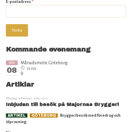
E-postadress
*
Kommande evenemang
Månadsmöte Göteborg
AUG
08
13:00
Artiklar
Måndag, 19 Februari, 2024 - 23:17
Inbjudan till besök på Majornas Bryggeri
Bryggeribesök med föredrag och
ARTIKEL
GÖTEBORG
ölprovning.