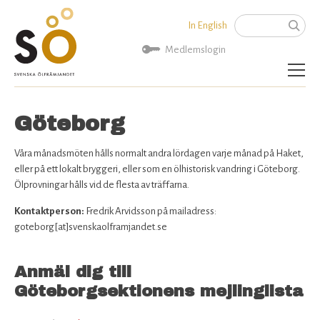
Jump to navigation
In English
Sök
Sökformu
Medlemslogin
Aktuellt
Göteborg
Bli medlem
Våra månadsmöten hålls normalt andra lördagen varje månad på Haket,
eller på ett lokalt bryggeri, eller som en ölhistorisk vandring i Göteborg.
Om SÖ
Ölprovningar hålls vid de flesta av träffarna.
Kontaktperson:
Fredrik Arvidsson på mailadress:
Kontakta oss
goteborg[at]svenskaolframjandet.se
Anmäl dig till
Göteborgsektionens mejlinglista