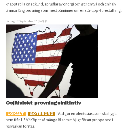
knappt stilla en sekund, sprudlar av energi och ger en två och en halv
timmar lång provning som mest påminner om en stå-upp-föreställning.
Lördag, 12 September, 2015 - 03:32
Osjälviskt provningsinitiativ
Vad gör en ölentusiast som ska flyga
LOKALT
GÖTEBORG
hem från USA? Köper så många öl som möjligt för att proppa ned i
resväskan förstås.