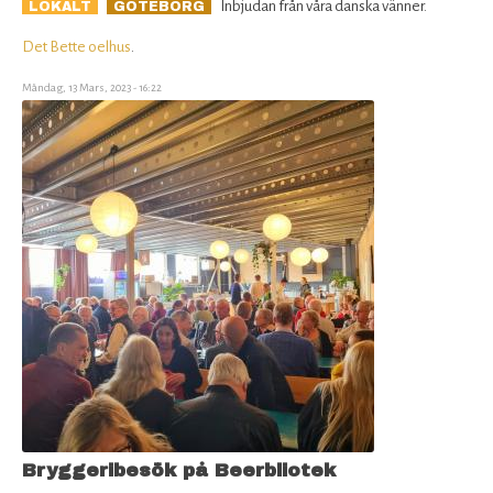
Inbjudan från våra danska vänner.
LOKALT
GÖTEBORG
Det Bette oelhus
.
Måndag, 13 Mars, 2023 - 16:22
Bryggeribesök på Beerbliotek