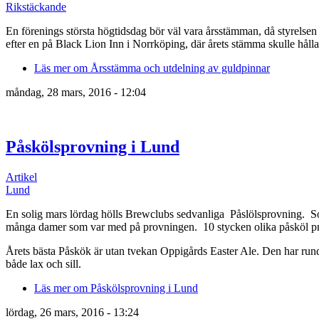
Rikstäckande
En förenings största högtidsdag bör väl vara årsstämman, då styrelsen h
efter en på Black Lion Inn i Norrköping, där årets stämma skulle håll
Läs mer
om Årsstämma och utdelning av guldpinnar
måndag, 28 mars, 2016 - 12:04
Påskölsprovning i Lund
Artikel
Lund
En solig mars lördag hölls Brewclubs sedvanliga Påslölsprovning. So
många damer som var med på provningen. 10 stycken olika påsköl p
Årets bästa Påskök är utan tvekan Oppigårds Easter Ale. Den har rund
både lax och sill.
Läs mer
om Påskölsprovning i Lund
lördag, 26 mars, 2016 - 13:24