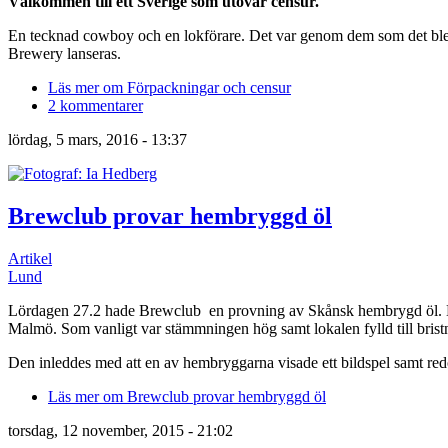
Välkommen till ett Sverige som utövar censur.
En tecknad cowboy och en lokförare. Det var genom dem som det blev all
Brewery lanseras.
Läs mer
om Förpackningar och censur
2 kommentarer
lördag, 5 mars, 2016 - 13:37
Brewclub provar hembryggd öl
Artikel
Lund
Lördagen 27.2 hade Brewclub en provning av Skånsk hembrygd öl. Ett a
Malmö. Som vanligt var stämmningen hög samt lokalen fylld till bris
Den inleddes med att en av hembryggarna visade ett bildspel samt re
Läs mer
om Brewclub provar hembryggd öl
torsdag, 12 november, 2015 - 21:02