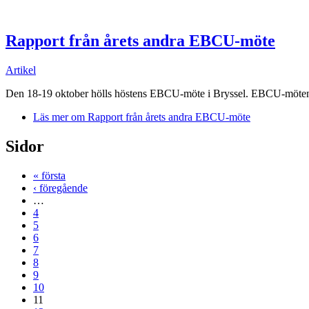
Rapport från årets andra EBCU-möte
Artikel
Den 18-19 oktober hölls höstens EBCU-möte i Bryssel. EBCU-mötena 
Läs mer
om Rapport från årets andra EBCU-möte
Sidor
« första
‹ föregående
…
4
5
6
7
8
9
10
11