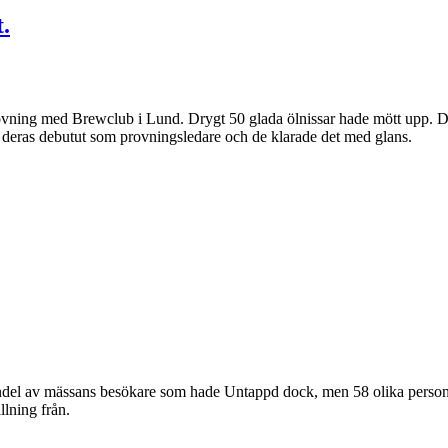
.
rovning med Brewclub i Lund. Drygt 50 glada ölnissar hade mött upp. 
deras debutut som provningsledare och de klarade det med glans.
n andel av mässans besökare som hade Untappd dock, men 58 olika person
llning från.