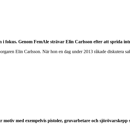
i fokus. Genom FemAle strävar Elin Carlsson efter att sprida intr
eborgaren Elin Carlsson. När hon en dag under 2013 råkade diskutera sa
har motiv med exempelvis pistoler, gruvarbetare och sjörövarskepp 