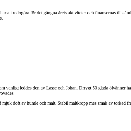
ar att redogöra för det gångna årets aktiviteter och finansernas tillstån
as.
m vanligt leddes den av Lasse och Johan. Drrygt 50 glada ölvänner had
rovades.
 mjuk doft av humle och malt. Stabil maltkropp mes smak av torkad fru