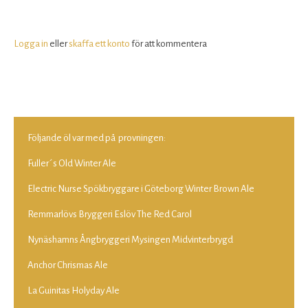
Logga in
eller
skaffa ett konto
för att kommentera
Följande öl var med på provningen:
Fuller´s Old Winter Ale
Electric Nurse Spökbryggare i Göteborg Winter Brown Ale
Remmarlövs Bryggeri Eslöv The Red Carol
Nynäshamns Ångbryggeri Mysingen Midvinterbrygd
Anchor Chrismas Ale
La Guinitas Holyday Ale