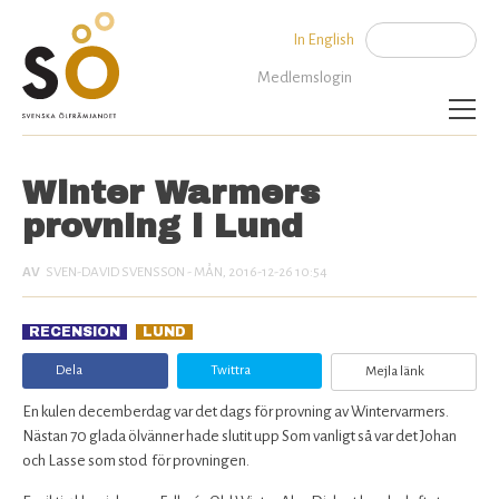
Jump to navigation
In English
Sök
Sökformu
Medlemslogin
Aktuellt
Winter Warmers
provning i Lund
Bli medlem
SVEN-DAVID SVENSSON
- MÅN, 2016-12-26 10:54
Om SÖ
Kontakta oss
RECENSION
LUND
Dela
Twittra
Mejla länk
En kulen decemberdag var det dags för provning av Wintervarmers.
Nästan 70 glada ölvänner hade slutit upp Som vanligt så var det Johan
och Lasse som stod för provningen.