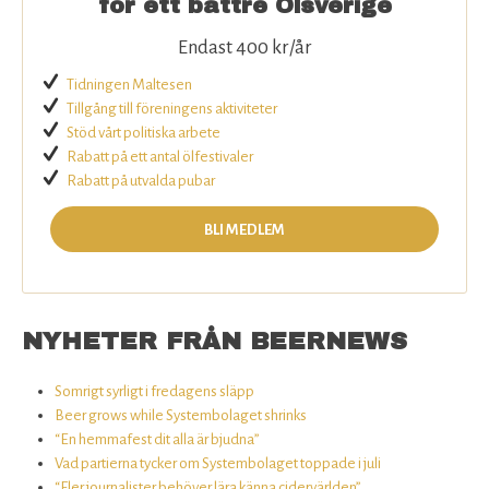
för ett bättre Ölsverige
Endast 400 kr/år
Tidningen Maltesen
Tillgång till föreningens aktiviteter
Stöd vårt politiska arbete
Rabatt på ett antal ölfestivaler
Rabatt på utvalda pubar
BLI MEDLEM
NYHETER FRÅN BEERNEWS
Somrigt syrligt i fredagens släpp
Beer grows while Systembolaget shrinks
“En hemmafest dit alla är bjudna”
Vad partierna tycker om Systembolaget toppade i juli
“Fler journalister behöver lära känna cidervärlden”