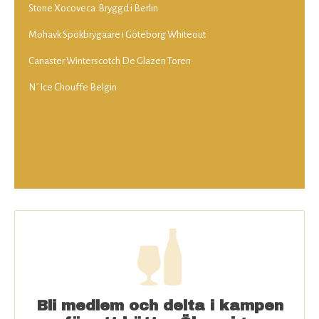
Stone Xocoveca Bryggd i Berlin
Mohavk Spökbrygaare i Göteborg Whiteout
Canaster Winterscotch De Glazen Toren
N´Ice Chouffe Belgin
Bli medlem och delta i kampen