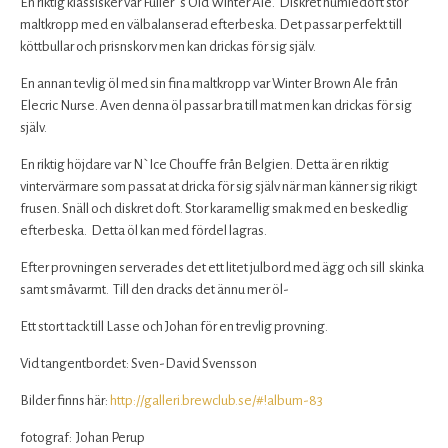
En riktig klassisker var Fuller´s Old Winter Ale. Diskret humledoft stor
maltkropp med en välbalanserad efterbeska. Det passar perfekt till
köttbullar och prisnskorv men kan drickas för sig själv.
En annan tevlig öl med sin fina maltkropp var Winter Brown Ale från
Elecric Nurse. Aven denna öl passar bra till mat men kan drickas för sig
själv.
En riktig höjdare var N`Ice Chouffe från Belgien. Detta är en riktig
vintervärmare som passat at dricka för sig själv när man känner sig rikigt
frusen. Snäll och diskret doft. Stor karamellig smak med en beskedlig
efterbeska. Detta öl kan med fördel lagras.
Efter provningen serverades det ett litet julbord med ägg och sill skinka
samt småvarmt. Till den dracks det ännu mer öl-
Ett stort tack till Lasse och Johan för en trevlig provning.
Vid tangentbordet: Sven-David Svensson
Bilder finns här:
http://galleri.brewclub.se/#!album-83
fotograf: Johan Perup