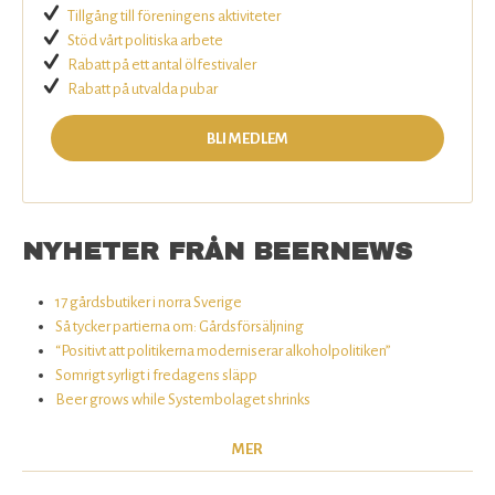
Tillgång till föreningens aktiviteter
Stöd vårt politiska arbete
Rabatt på ett antal ölfestivaler
Rabatt på utvalda pubar
BLI MEDLEM
NYHETER FRÅN BEERNEWS
17 gårdsbutiker i norra Sverige
Så tycker partierna om: Gårdsförsäljning
“Positivt att politikerna moderniserar alkoholpolitiken”
Somrigt syrligt i fredagens släpp
Beer grows while Systembolaget shrinks
MER