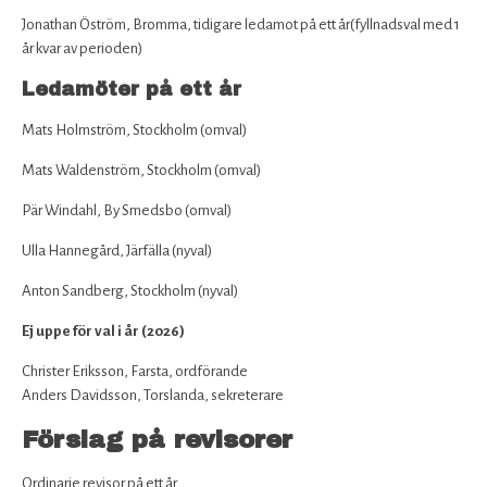
Jonathan Öström, Bromma, tidigare ledamot på ett år(fyllnadsval med 1
år kvar av perioden)
Ledamöter på ett år
Mats Holmström, Stockholm (omval)
Mats Waldenström, Stockholm (omval)
Pär Windahl, By Smedsbo (omval)
Ulla Hannegård, Järfälla (nyval)
Anton Sandberg, Stockholm (nyval)
Ej uppe för val i år (2026)
Christer Eriksson, Farsta, ordförande
Anders Davidsson, Torslanda, sekreterare
Förslag på revisorer
Ordinarie revisor på ett år