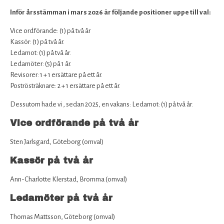
Inför årsstämman i mars 202
6
är följande positioner uppe till val:
Vice ordförande: (1) på två år
Kassör: (1) på två år.
Ledamot: (1) på två år.
Ledamöter: (5) på 1 år.
Revisorer: 1 + 1 ersättare på ett år.
Poströsträknare: 2 + 1 ersättare på ett år.
Dessutom hade vi , sedan 2025, en vakans: Ledamot: (1) på två år.
Vice ordförande på två år
Sten Jarlsgard, Göteborg (omval)
Kassör på två år
Ann-Charlotte Klerstad, Bromma (omval)
Ledamöter på två år
Thomas Mattsson, Göteborg (omval)