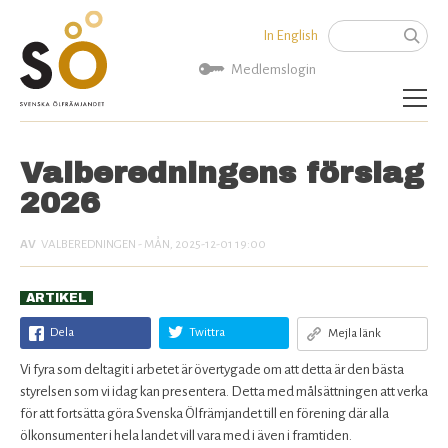
Jump to navigation
In English
Sök
Sökformu
Medlemslogin
Aktuellt
Valberedningens förslag
2026
Bli medlem
VALBEREDNINGEN
- MÅN, 2025-12-01 19:00
Om SÖ
Kontakta oss
ARTIKEL
Dela
Twittra
Mejla länk
Vi fyra som deltagit i arbetet är övertygade om att detta är den bästa
styrelsen som vi idag kan presentera. Detta med målsättningen att verka
för att fortsätta göra Svenska Ölfrämjandet till en förening där alla
ölkonsumenter i hela landet vill vara med i även i framtiden.