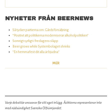
NYHETER FRÅN BEERNEWS
Så tycker partierna om: Gårdsförsäljning
“Positivt att politikerna moderniserar alkoholpolitiken”
Somrigt syrligt i fredagens släpp
Beer grows while Systembolaget shrinks
“En hemmafest dit alla är bjudna”
MER
Varje debattör ansvarar för sitt eget inlägg. Åsikterna representerar inte
med nödvändighet Svenska Ölfrämjandet.