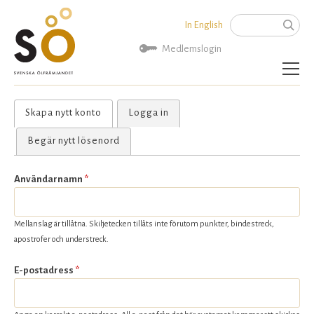
Jump to navigation
In English
Sök
Sökformu
Medlemslogin
Aktuellt
Skapa nytt konto
(aktiv flik)
Logga in
Primära
flikar
Bli medlem
Begär nytt lösenord
Om SÖ
Användarnamn
*
Kontakta oss
Mellanslag är tillåtna. Skiljetecken tillåts inte förutom punkter, bindestreck,
apostrofer och understreck.
E-postadress
*