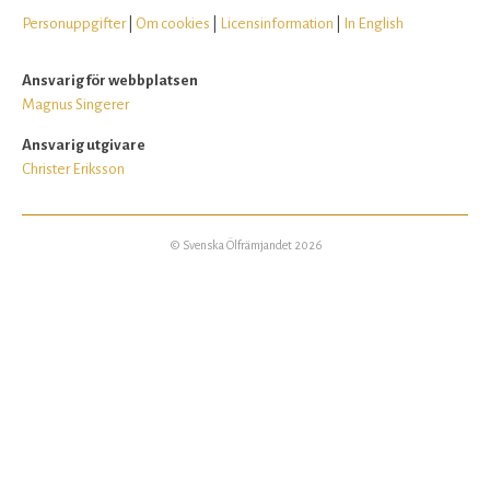
Personuppgifter
|
Om cookies
|
Licensinformation
|
In English
Ansvarig för webbplatsen
Magnus Singerer
Ansvarig utgivare
Christer Eriksson
© Svenska Ölfrämjandet 2026