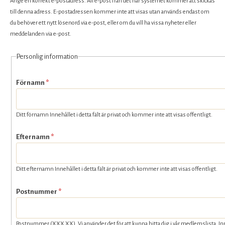
Ange en korrekt e-postadress. All e-post från det här systemet kommer att skickas
till denna adress. E-postadressen kommer inte att visas utan används endast om
du behöver ett nytt lösenord via e-post, eller om du vill ha vissa nyheter eller
meddelanden via e-post.
Personlig information
Förnamn
*
Ditt förnamn Innehållet i detta fält är privat och kommer inte att visas offentligt.
Efternamn
*
Ditt efternamn Innehållet i detta fält är privat och kommer inte att visas offentligt.
Postnummer
*
Postnummer (XXX XX). Vi använder det för att kunna hitta dig i vår medlemslista. Inneh