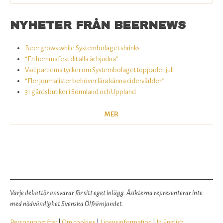
NYHETER FRÅN BEERNEWS
Beer grows while Systembolaget shrinks
“En hemmafest dit alla är bjudna”
Vad partierna tycker om Systembolaget toppade i juli
“Fler journalister behöver lära känna cidervärlden”
31 gårdsbutiker i Sörmland och Uppland
MER
Varje debattör ansvarar för sitt eget inlägg. Åsikterna representerar inte
med nödvändighet Svenska Ölfrämjandet.
Personuppgifter
|
Om cookies
|
Licensinformation
|
In English