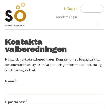
Jump to navigation
In English
Sök
Sökformu
Medlemslogin
Aktuellt
Kontakta
valberedningen
Bli medlem
Här kan du kontakta valberedningen. Kom gärna med förslag på vilka
Om SÖ
personer du vill se i styrelsen. Valberedningen kommer att kontakta dig
om det är något oklart.
Kontakta oss
Namn
*
E-postadress
*