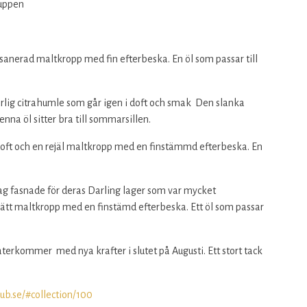
luppen
nsanerad maltkropp med fin efterbeska. En öl som passar till
lig citrahumle som går igen i doft och smak Den slanka
a öl sitter bra till sommarsillen.
oft och en rejäl maltkropp med en finstämmd efterbeska. En
g fasnade för deras Darling lager som var mycket
ätt maltkropp med en finstämd efterbeska. Ett öl som passar
erkommer med nya krafter i slutet på Augusti. Ett stort tack
lub.se/#collection/100