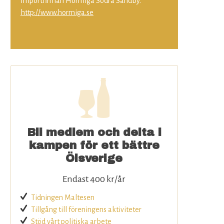
Importfirman Hormiga Södra Sandby.
http://www.hormiga.se
Bli medlem och delta i
kampen för ett bättre
Ölsverige
Endast 400 kr/år
Tidningen Maltesen
Tillgång till föreningens aktiviteter
Stöd vårt politiska arbete