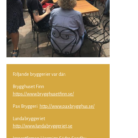
Följande bryggerier var där:
Brygghuset Finn
https://www.brygghusetfinn.se/
Pax Bryggeri
http://www.paxbrygghus.se/
Lundabryggeriet
http://www.lundabryggeriet,se