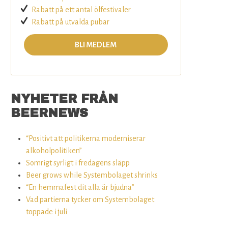
Rabatt på ett antal ölfestivaler
Rabatt på utvalda pubar
BLI MEDLEM
NYHETER FRÅN
BEERNEWS
“Positivt att politikerna moderniserar
alkoholpolitiken”
Somrigt syrligt i fredagens släpp
Beer grows while Systembolaget shrinks
“En hemmafest dit alla är bjudna”
Vad partierna tycker om Systembolaget
toppade i juli