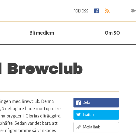
Jump to navigation
FÖLJ OSS
Bli medlem
Om SÖ
d Brewclub
amlingen med Brewclub. Denna
Dela
50 deltagare hade mött upp. Tre
Twittra
na brygder i Glorias ölträdgård.
pphäfte. Sedan var det bara att
Mejla länk
ter någon timme så vankades