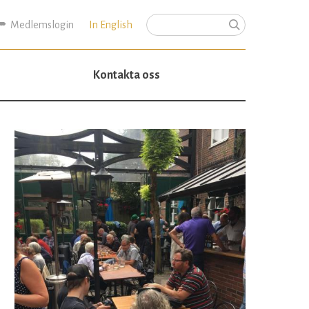
Medlemslogin
In English
Sök
Sökformulär
Kontakta oss