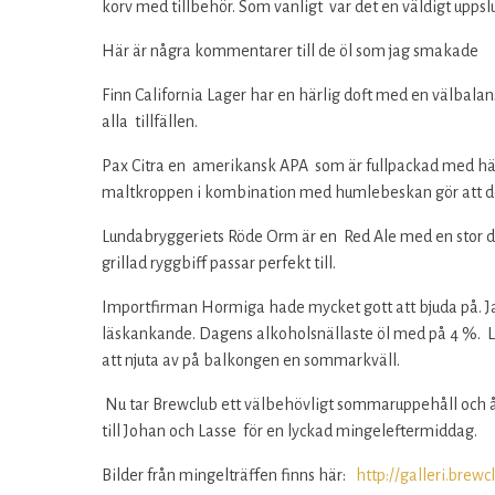
korv med tillbehör. Som vanligt var det en väldigt upps
Här är några kommentarer till de öl som jag smakade
Finn California Lager har en härlig doft med en välbala
alla tillfällen.
Pax Citra en amerikansk APA som är fullpackad med här
maltkroppen i kombination med humlebeskan gör att denn
Lundabryggeriets Röde Orm är en Red Ale med en stor d
grillad ryggbiff passar perfekt till.
Importfirman Hormiga hade mycket gott att bjuda på. Ja
läskankande. Dagens alkoholsnällaste öl med på 4 %. L
att njuta av på balkongen en sommarkväll.
Nu tar Brewclub ett välbehövligt sommaruppehåll och åt
till Johan och Lasse för en lyckad mingeleftermiddag.
Bilder från mingelträffen finns här:
http://galleri.brewc