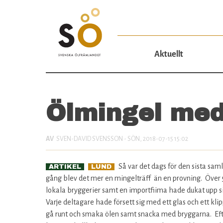
Aktuellt
Ölmingel me
SVEN-DAVID SVENSSON
- SÖN, 2018-07-15 15:02
Så var det dags för den sista s
ARTIKEL
LUND
gång blev det mer en mingelträff än en provning. Över 
lokala bryggerier samt en importfiima hade dukat upp si
Varje deltagare hade försett sig med ett glas och ett kli
gå runt och smaka ölen samt snacka med bryggarna. Ef