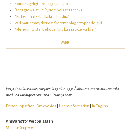
Somrigt syrligt i fredagens släpp
Beer grows while Systembolaget shrinks
“En hemmafest dit alla är bjudna”
Vad partierna tycker om Systembolaget toppade i juli
“Fler journalister behöver lära känna cidervärlden”
MER
Varje debattör ansvarar för sitt eget inlägg. Åsikterna representerar inte
med nödvändighet Svenska Ölfrämjandet.
Personuppgifter
|
Om cookies
|
Licensinformation
|
In English
Ansvarig för webbplatsen
Magnus Singerer