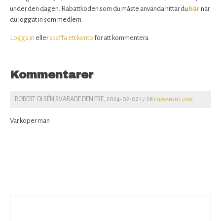
under den dagen. Rabattkoden som du måste använda hittar du
här
när
du loggat in som medlem.
Logga in
eller
skaffa ett konto
för att kommentera
Kommentarer
ROBERT OLSÉN
SVARADE DEN
FRE, 2024-02-02 17:28
PERMANENT LÄNK
Var köper man