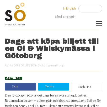
Jump to navigation
In English
Sök
Sökformu
Medlemslogin
Aktuellt
Dags att köpa biljett till
en Öl & Whiskymässa i
Bli medlem
Göteborg
Om SÖ
ANDERS DAVIDSSON
- ONS, 2023-10-18 17:42
Kontakta oss
ARTIKEL
Dela
Twittra
Mejla länk
Den 19–20 april 2024 är det dags för en av årets höjdpunkter.
Redan nu kan du som medlem gå in och köpa rabatterad entrébiljett för
fredagen den 19 april. Du får 100 kr rabatt oavsett vilket pass du väljer