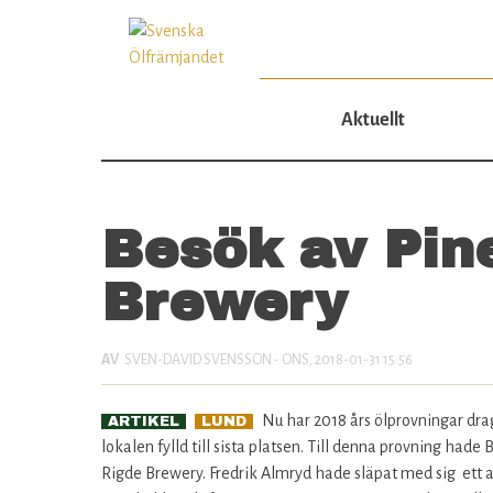
Aktuellt
Besök av Pin
Brewery
SVEN-DAVID SVENSSON
- ONS, 2018-01-31 15:56
Nu har 2018 års ölprovningar drag
ARTIKEL
LUND
lokalen fylld till sista platsen. Till denna provning hade
Rigde Brewery. Fredrik Almryd hade släpat med sig ett a