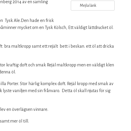
enberg 2014 av en samling
Mejla länk
 Tysk Ale.Den hade en frisk
minner mycket om en Tysk Kölsch, Ett väldigt lättdrucket öl.
 bra maltkropp samt ett rejält bett i beskan. ett öl att dricka
tor kraftig doft och smak Rejäl maltkropp men en väldigt klen
denna öl.
la Porter. Stor härlig komplex doft. Rejäl kropp med smak av
yste vaniljen med sin frånvaro. Detta öl skall njutas för sig
blev en överlägsen vinnare.
amt mer öl till.