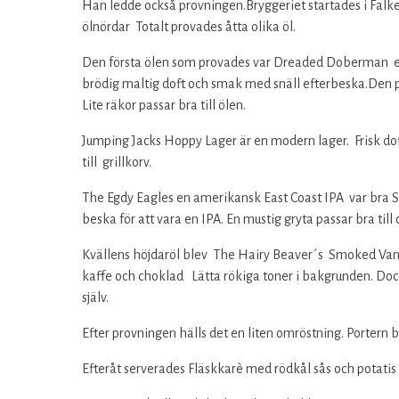
Han ledde också provningen.Bryggeriet startades i Falk
ölnördar Totalt provades åtta olika öl.
Den första ölen som provades var Dreaded Doberman en
brödig maltig doft och smak med snäll efterbeska.Den på
Lite räkor passar bra till ölen.
Jumping Jacks Hoppy Lager är en modern lager. Frisk doft
till grillkorv.
The Egdy Eagles en amerikansk East Coast IPA var bra S
beska för att vara en IPA. En mustig gryta passar bra till 
Kvällens höjdaröl blev The Hairy Beaver´s Smoked Vanil
kaffe och choklad Lätta rökiga toner i bakgrunden. Dock l
själv.
Efter provningen hälls det en liten omröstning. Portern 
Efteråt serverades Fläskkarè med rödkål sås och potatis s