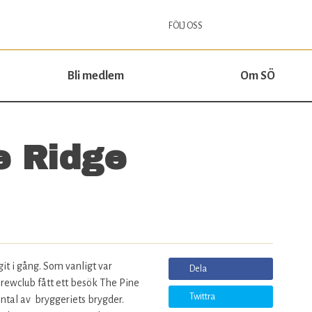
Jump to navigation
FÖLJ OSS
Bli medlem
Om SÖ
e Ridge
it i gång. Som vanligt var
Dela
 Brewclub fått ett besök The Pine
Twittra
ntal av bryggeriets brygder.